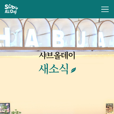
샤브올데이
새소식