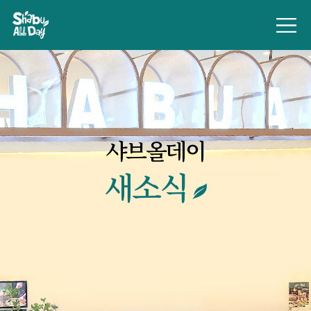
샤브올데이
새소식