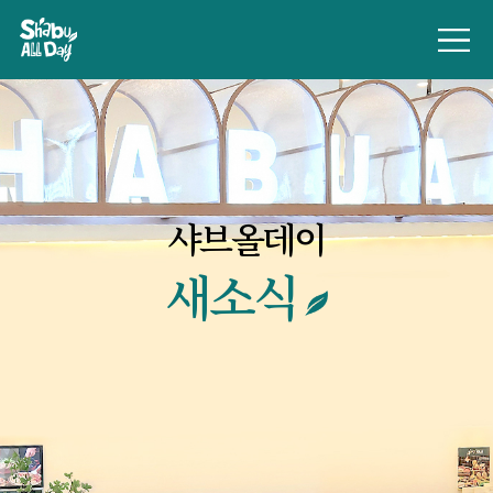
샤브올데이
새소식