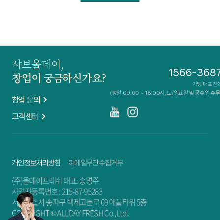
샤브올데이,
1566-368
창업이 궁금하신가요?
가맹 대표전
(평일 09:00 ~ 18:00시, 토/일요일 및 공휴일 휴무
창업 문의
고객센터
개인정보처리방침
이메일무단수집거부
(주)올데이프레쉬 대표: 송명주
사업자등록번호 : 215-87-95283
서울특별시 송파구 백제고분로 69 애플타워 5층
COPYRIGHT © ALLDAY FRESH Co.,Ltd..