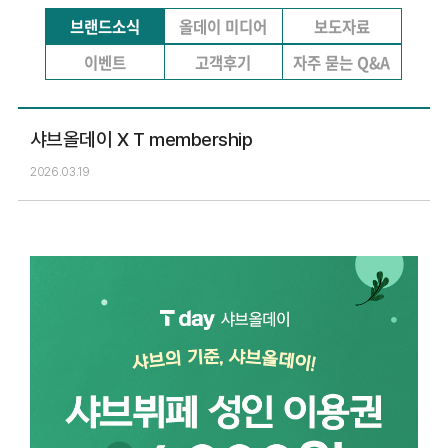
브랜드소식
올데이 미디어
보도자료
이벤트
고객후기
자주 묻는 Q&A
샤브올데이 X T membership
2026.03.19