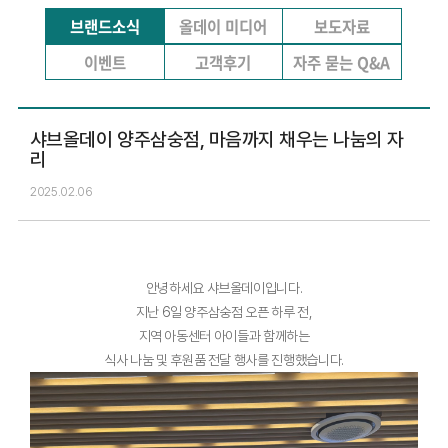
브랜드소식
올데이 미디어
보도자료
이벤트
고객후기
자주 묻는 Q&A
샤브올데이 양주삼숭점, 마음까지 채우는 나눔의 자
리
2025.02.06
안녕하세요 샤브올데이입니다.
지난 6일 양주삼숭점 오픈 하루 전,
지역 아동센터 아이들과 함께하는
식사 나눔 및 후원품 전달 행사를 진행했습니다.