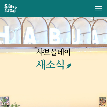
샤브올데이
새소식