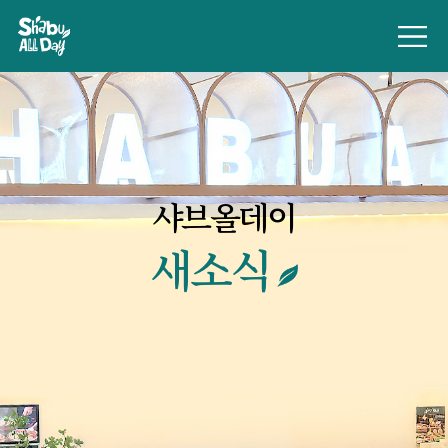
샤브올데이
새소식