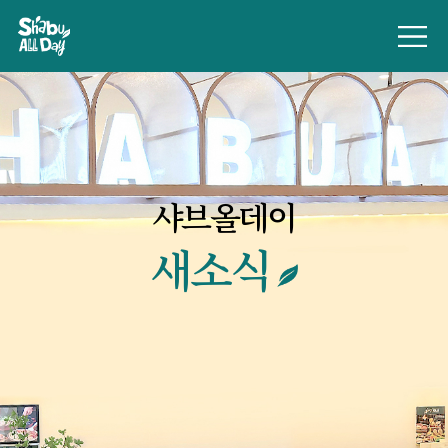
샤브올데이
새소식