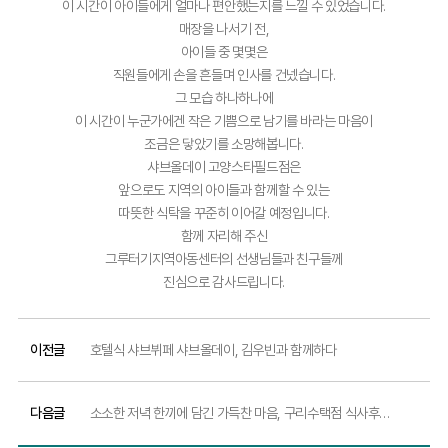
이 시간이 아이들에게 얼마나 편안했는지를 느낄 수 있었습니다.
매장을 나서기 전,
아이들 중 몇몇은
직원들에게 손을 흔들며 인사를 건넸습니다.
그 모습 하나하나에
이 시간이 누군가에겐 작은 기쁨으로 남기를 바라는 마음이
조금은 닿았기를 소망해봅니다.
샤브올데이 고양스타필드점은
앞으로도 지역의 아이들과 함께할 수 있는
따뜻한 식탁을 꾸준히 이어갈 예정입니다.
함께 자리해 주신
그루터기지역아동센터의 선생님들과 친구들께
진심으로 감사드립니다.
이전글
호텔식 샤브뷔페 샤브올데이, 김우빈과 함께하다
다음글
소소한 저녁 한끼에 담긴 가득찬 마음, 구리수택점 식사후원 이야기