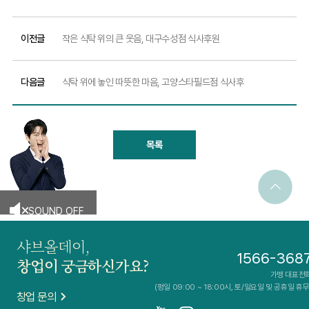
이전글
작은 식탁 위의 큰 웃음, 대구수성점 식사후원
다음글
식탁 위에 놓인 따뜻한 마음, 고양스타필드점 식사후
목록
SOUND OFF
샤브올데이,
1566-368
창업이 궁금하신가요?
가맹 대표전
(평일 09:00 ~ 18:00시, 토/일요일 및 공휴일 휴무
창업 문의