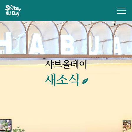
샤브올데이
새소식