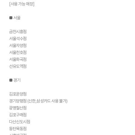
[사용 가능 매장]
■ 서울
금천시흥점
서울석수점
서울자양점
서울천호점
서울화곡점
선유도역점
■ 경기
김포운양점
경기양평점 (신한,삼성카드 사용 불가)
광명철산점
김포구래점
다산신도시점
동탄목동점