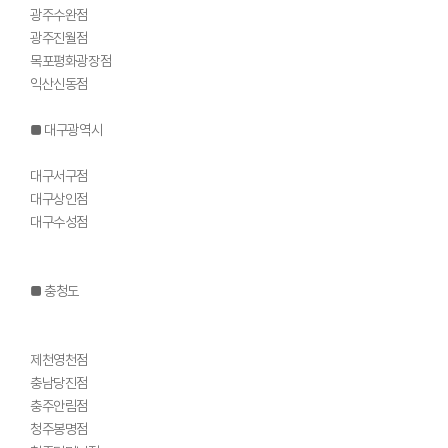
광주수완점
광주진월점
목포평화광장점
익산신동점
■ 대구광역시
대구서구점
대구상인점
대구수성점
■ 충청도
제천영천점
충남당진점
충주안림점
청주봉명점