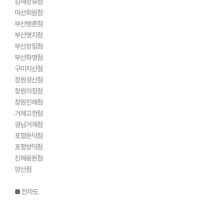
김해장유점
마산회원점
부산명륜점
부산명지점
부산장림점
부산화명점
구미지산점
창원성산점
창원의창점
창원진해점
거제고현점
경남거제점
포항문덕점
포항양덕점
진해용원점
양산점
■ 전라도