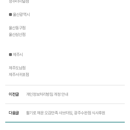
청주터미널점
■ 울산광역시
울산동구점
울산삼산점
■ 제주시
제주도남점
제주서귀포점
이전글
개인정보처리방침 개정 안내
다음글
활기로 채운 오감만족 샤브타임, 광주수완점 식사후원