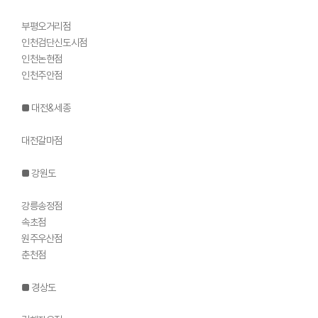
부평오거리점
인천검단신도시점
인천논현점
인천주안점
■ 대전&세종
대전갈마점
■ 강원도
강릉송정점
속초점
원주우산점
춘천점
■ 경상도