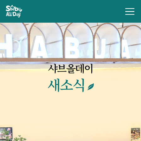
샤브올데이
새소식