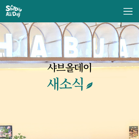
샤브올데이
새소식