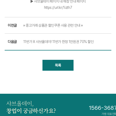
▶ 샤브올데이 페이지 내 매장 안내 페이지
https://url.kr/1izth7
이전글
※ 중고거래 상품권·할인쿠폰 사용 관련 안내 ※
다음글
11번가 X 샤브올데이! 11번가 한정 1만원권 70% 할인
목록
샤브올데이,
1566-368
창업이 궁금하신가요?
가맹 대표전