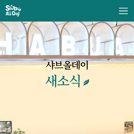
샤브올데이
새소식