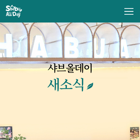
샤브올데이
새소식