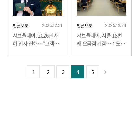
언론보도
언론보도
2025.12.31
2025.12.24
샤브올데이
, 2026년 새
샤브올데이
, 서울 18번
해 인사 전해…“고객과
째 오금점 개점…수도권
따뜻한 시작 함께하겠
동남부 거점 확대
다...
4
1
2
3
5