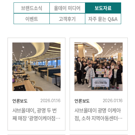
브랜드소식
올데이 미디어
보도자료
이벤트
고객후기
자주 묻는 Q&A
언론보도
언론보도
2026.01.16
2026.01.16
샤브올데이
, 광명 두 번
샤브올데이
광명 이케아
째 매장 ‘광명이케아점’
점, 소하 지역아동센터
오픈…수도권 서남부...
아동 대상 식사 후원 진...