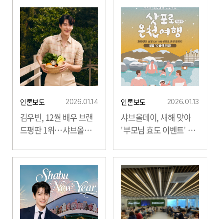
언론보도
언론보도
2026.01.14
2026.01.13
김우빈, 12월 배우 브랜
샤브올데이
, 새해 맞아
드평판 1위…
샤브올데
'부모님 효도 이벤트' 진
이
브랜드 신뢰도 동반
행…삿포로 온천 패키
상...
지...