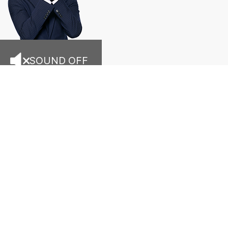
SOUND OFF
샤