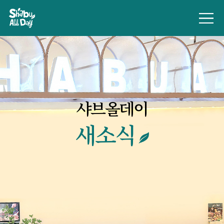
샤브올데이
새소식