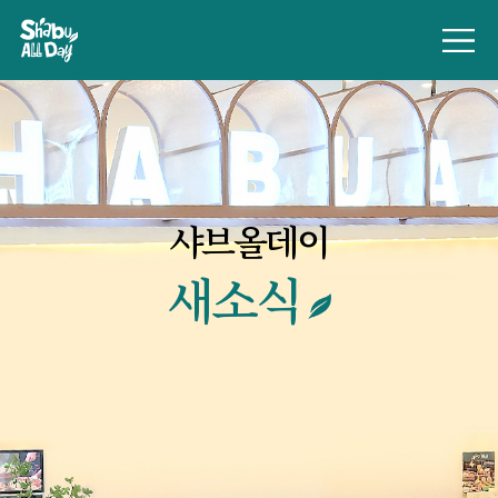
샤브올데이
새소식