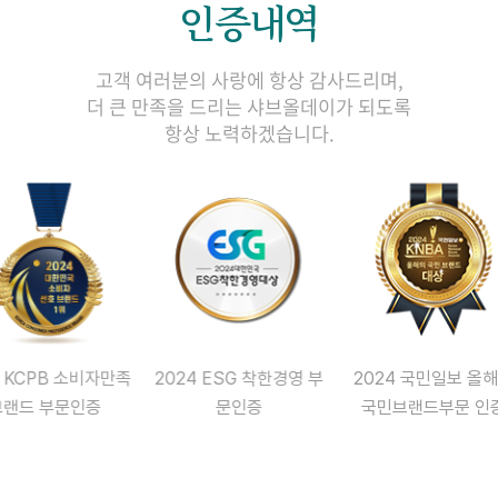
인증내역
고객 여러분의 사랑에 항상 감사드리며,
더 큰 만족을 드리는 샤브올데이가 되도록
항상 노력하겠습니다.
4 KCPB 소비자만족
2024 ESG 착한경영 부
2024 국민일보 올
브랜드 부문인증
문인증
국민브랜드부문 인