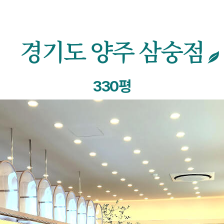
경기도 양주 삼숭점
330평