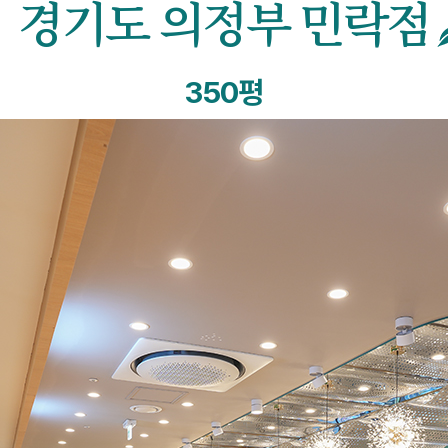
경기도 의정부 민락점
350평