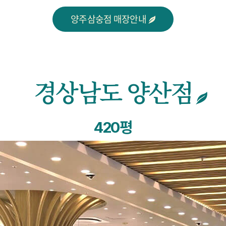
양주삼숭점 매장안내
경상남도 양산점
420평