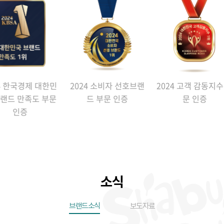
4 소비자 선호브랜
2024 고객 감동지수 부
2024 한국 품질만
드 부문 인증
문 인증
부문인증
소식
브랜드소식
보도자료