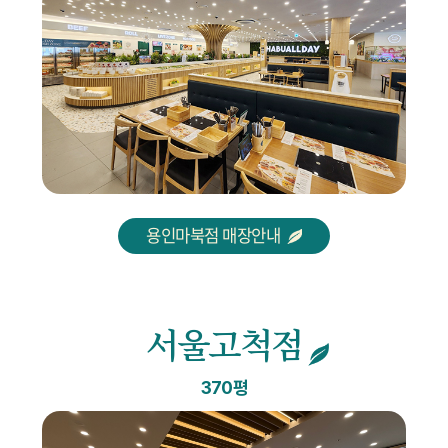
용인마북점 매장안내
서울고척점
370평