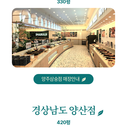
330평
양주삼숭점 매장안내
경상남도 양산점
420평