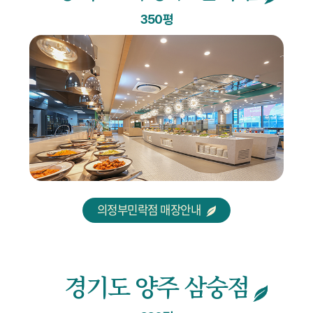
350평
의정부민락점 매장안내
경기도 양주 삼숭점