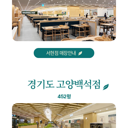
서현점 매장안내
경기도 고양백석점
452평