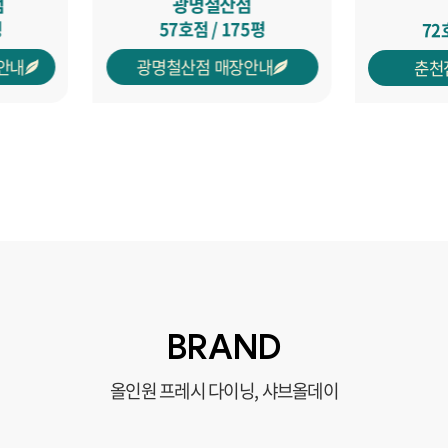
춘천점
평
71
72호점 / 260평
내
서울화
춘천점 매장안내
BRAND
올인원 프레시 다이닝, 샤브올데이