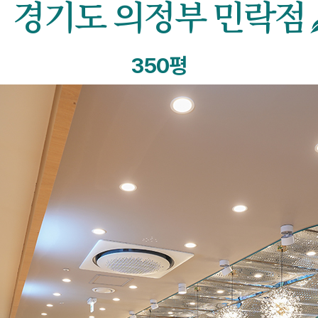
경기도 의정부 민락점
350평