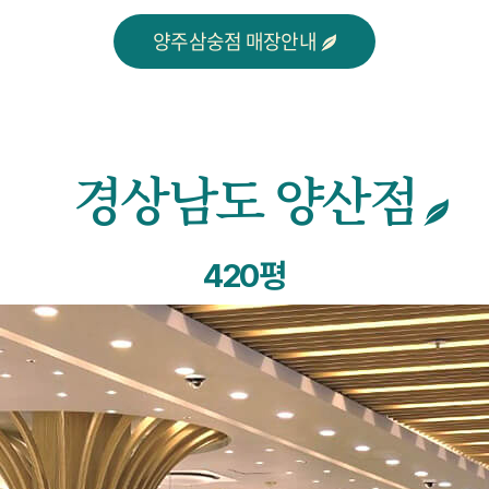
양주삼숭점 매장안내
경상남도 양산점
420평