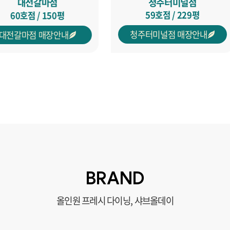
수원금곡점
평
31호점 / 220평
25
안내
수원금곡점 매장안내
동해
BRAND
올인원 프레시 다이닝, 샤브올데이