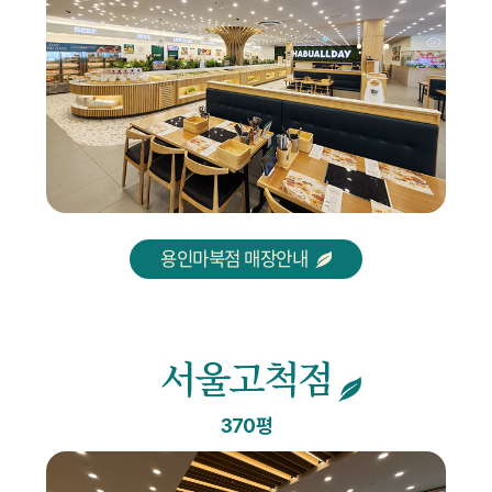
용인마북점 매장안내
서울고척점
370평