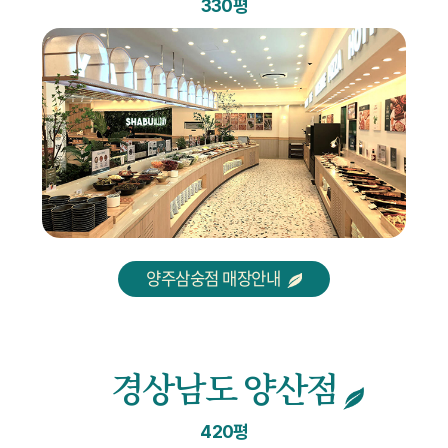
330평
양주삼숭점 매장안내
경상남도 양산점
420평