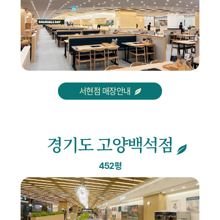
서현점 매장안내
경기도 고양백석점
452평