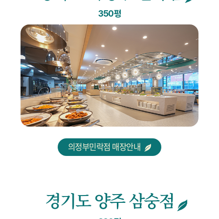
350평
의정부민락점 매장안내
경기도 양주 삼숭점